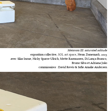
Metanoia III: saturated solitude
exposition collective,
SOL art space
, Nexø, Danemark, 2025
avec Silas Inoue, Nicky Sparre-Ulrich, Mette Rasmussen, Di Lança Branco,
Bruno Silva et Adriana João
commissaires : David Revés & Sofie Amalie Andersen